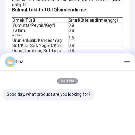
sahiptir..
Bulma
L
taklit et
O.
f
Q
İsimlendirme
Örnek Türü
Sınır
Kütlelendirme
(ng/g)
Yumurta/Peynir/Keyfi
0.8
Tatlım.
0.8
Et/Et
1.6
ÜrünleriBalık/Karides/Yağ
Süt/Kısır Süt/Yoğurt/Kurd
0.8
Dönüştürülmüş Süt Tozu
0.8
Beslenme
2
tina
Önerilen Ürünler
5:13 PM
Good day, what product are you looking for?
Yüksek Duyarlılık (0.1
Yüksek Duyarlılık
Yüksek duyarlıl