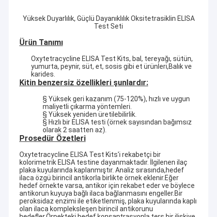
Yüksek Duyarlılık, Güçlü Dayanıklılık Oksitetrasiklin ELISA
Test Seti
Ürün Tanımı
Oxytetracycline ELISA Test Kits, bal, tereyağı, sütün,
yumurta, peynir, süt, et, sosis gibi et ürünleri,Balık ve
karides.
Kitin benzersiz özellikleri şunlardır:
§ Yüksek geri kazanım (75-120%), hızlı ve uygun
maliyetli çıkarma yöntemleri.
§ Yüksek yeniden üretilebilirlik.
§ Hızlı bir ELISA testi (örnek sayısından bağımsız
olarak 2 saatten az).
Prosedür Özetleri
Oxytetracycline ELISA Test Kits'i rekabetçi bir
kolorimetrik ELISA testine dayanmaktadır. İlgilenen ilaç
plaka kuyularında kaplanmıştır. Analiz sırasında,hedef
ilaca özgü birincil antikorla birlikte örnek eklenir.Eğer
hedef örnekte varsa, antikor için rekabet eder ve böylece
antikorun kuyuya bağlı ilaca bağlanmasını engeller.Bir
peroksidaz enzimi ile etiketlenmiş, plaka kuyularında kaplı
olan ilaca kompleksleşen birincil antikorunu
hedefler.Örnekteki hedef konsantrasyonla ters bir ilişkiye